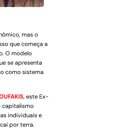
onômico, mas o
esso que começa a
co. O modelo
e se apresenta
smo como sistema
OUFAKIS
, este Ex-
 capitalismo
as individuais e
ai por terra.