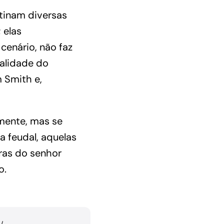
tinam diversas
 elas
cenário, não faz
alidade do
 Smith e,
mente, mas se
a feudal, aquelas
ras do senhor
o.