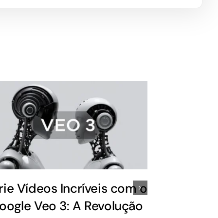
rie Vídeos Incríveis com o
Como In
oogle Veo 3: A Revolução
Process