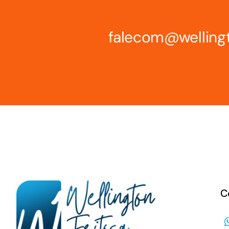
falecom@welling
C