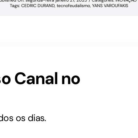
ublished On: segunda-feira janeiro 27, 2025
/
Categories:
INOVAÇÃO
Tags:
CEDRIC DURAND
,
tecnofeudalismo
,
YANS VAROUFAKIS
so Canal no
os os dias.