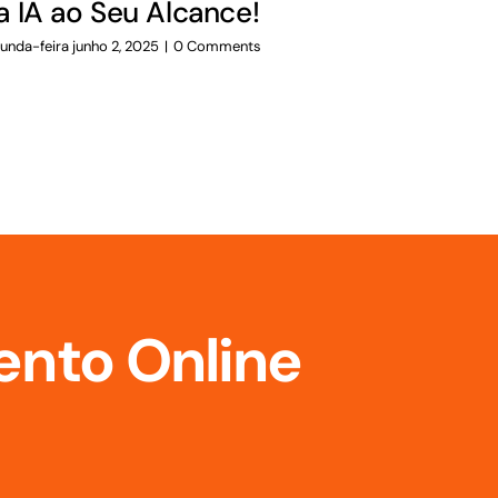
a IA ao Seu Alcance!
Revoluci
unda-feira junho 2, 2025
|
0 Comments
Municipa
quinta-feira mar
ento Online