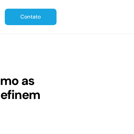
Contato
omo as
definem