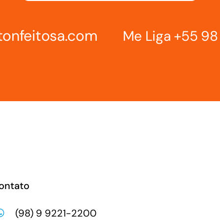
tonfeitosa.com
Me Liga
+55 98
ontato
(98) 9 9221-2200