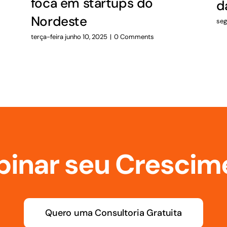
foca em startups do
d
Nordeste
seg
terça-feira junho 10, 2025
|
0 Comments
e
inar seu Crescim
Quero uma Consultoria Gratuita