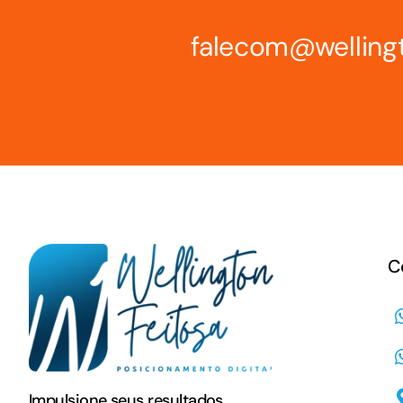
falecom@welling
C
Impulsione seus resultados