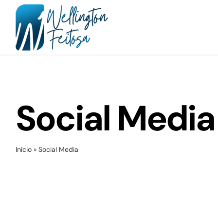
Ir
para
o
conteúdo
Social Media
Início
»
Social Media