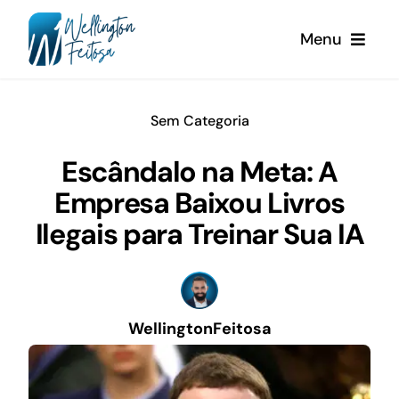
Ir
Menu
para
o
conteúdo
Home
Sem Categoria
Sobre Nós
Escândalo na Meta: A
Empresa Baixou Livros
Blog
Ilegais para Treinar Sua IA
WellingtonFeitosa