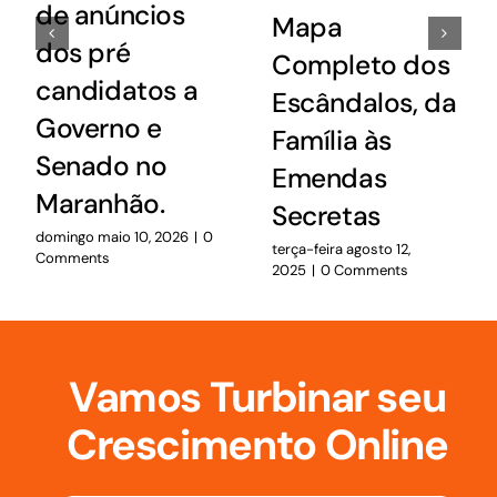
de anúncios
Mapa
dos pré
Completo dos
candidatos a
Escândalos, da
Governo e
Família às
Senado no
Emendas
Maranhão.
Secretas
domingo maio 10, 2026
|
0
terça-feira agosto 12,
Comments
2025
|
0 Comments
Vamos Turbinar seu
Crescimento Online