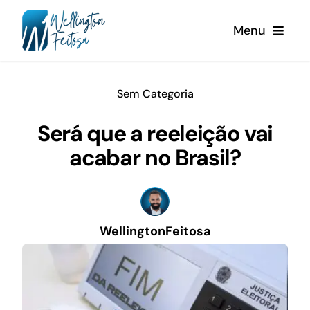
Ir
Menu
para
o
conteúdo
Home
Sem Categoria
Sobre Nós
Será que a reeleição vai
acabar no Brasil?
Blog
WellingtonFeitosa