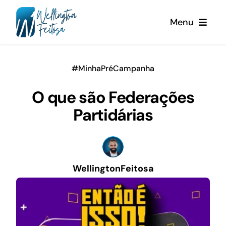
Ir
Menu
para
o
conteúdo
Home
#MinhaPréCampanha
Sobre Nós
O que são Federações
Partidárias
Blog
WellingtonFeitosa