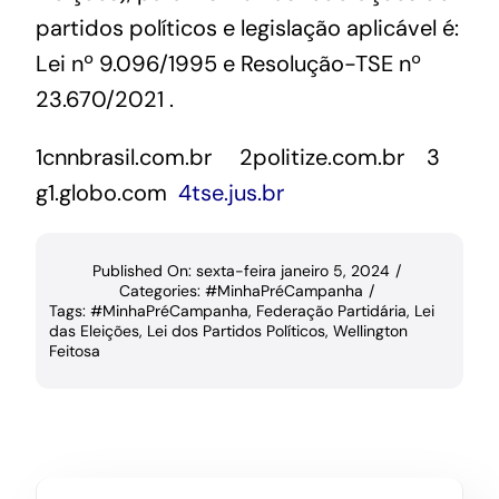
partidos políticos e legislação aplicável é:
Lei nº 9.096/1995
e
Resolução-TSE nº
23.670/2021
.
1
cnnbrasil.com.br
2politize.com.br
3
g1.globo.com
4tse.jus.br
Published On: sexta-feira janeiro 5, 2024
/
Categories:
#MinhaPréCampanha
/
Tags:
#MinhaPréCampanha
,
Federação Partidária
,
Lei
das Eleições
,
Lei dos Partidos Políticos
,
Wellington
Feitosa